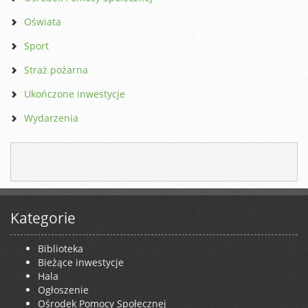
Oświata
Sport
Straż pożarna
Ukończone inwestycje
Wydarzenia
Kategorie
Biblioteka
Bieżące inwestycje
Hala
Ogłoszenie
Ośrodek Pomocy Społecznej