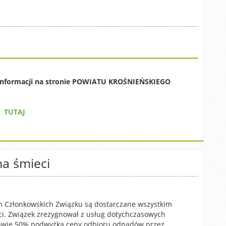
ą informacji na stronie POWIATU KROŚNIEŃSKIEGO
TUTAJ
a śmieci
in Członkowskich Związku są dostarczane wszystkim
i. Związek zrezygnował z usług dotychczasowych
awie 50% podwyżką ceny odbioru odpadów przez