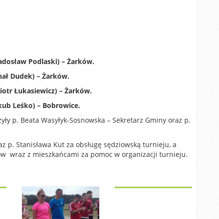
Radosław Podlaski) – Żarków.
hał Dudek) – Żarków.
otr Łukasiewicz) – Żarków.
akub Leśko) – Bobrowice.
zyły p. Beata Wasyłyk-Sosnowska – Sekretarz Gminy oraz p.
z p. Stanisława Kut za obsługę sędziowską turnieju, a
rków wraz z mieszkańcami za pomoc w organizacji turnieju.