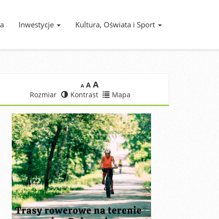
ia
Inwestycje
Kultura, Oświata i Sport
A
A
A
Rozmiar
Kontrast
Mapa