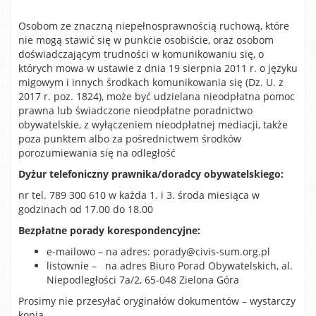
Osobom ze znaczną niepełnosprawnością ruchową, które
nie mogą stawić się w punkcie osobiście, oraz osobom
doświadczającym trudności w komunikowaniu się, o
których mowa w ustawie z dnia 19 sierpnia 2011 r. o języku
migowym i innych środkach komunikowania się (Dz. U. z
2017 r. poz. 1824), może być udzielana nieodpłatna pomoc
prawna lub świadczone nieodpłatne poradnictwo
obywatelskie, z wyłączeniem nieodpłatnej mediacji, także
poza punktem albo za pośrednictwem środków
porozumiewania się na odległość
Dyżur telefoniczny prawnika/doradcy obywatelskiego:
nr tel. 789 300 610 w każda 1. i 3. środa miesiąca w
godzinach od 17.00 do 18.00
Bezpłatne porady korespondencyjne:
e-mailowo – na adres: porady@civis-sum.org.pl
listownie – na adres Biuro Porad Obywatelskich, al.
Niepodległości 7a/2, 65-048 Zielona Góra
Prosimy nie przesyłać oryginałów dokumentów – wystarczy
kopia