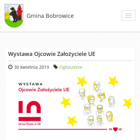
Gmina Bobrowice
Toggl
navig
Wystawa Ojcowie Założyciele UE
30 kwietnia 2019
Ogłoszenie