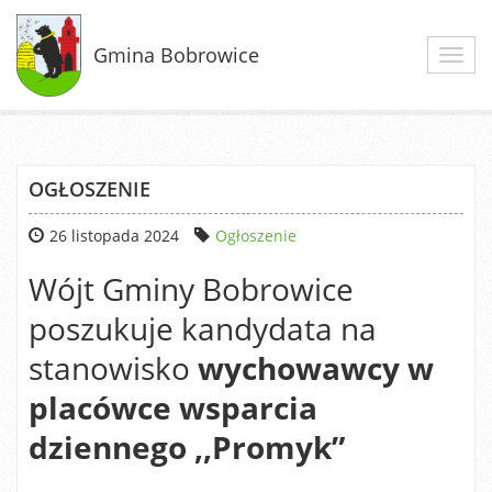
Gmina Bobrowice
Toggl
navig
OGŁOSZENIE
26 listopada 2024
Ogłoszenie
Wójt Gminy Bobrowice
poszukuje kandydata na
stanowisko
wychowawcy w
placówce wsparcia
dziennego ,,Promyk”