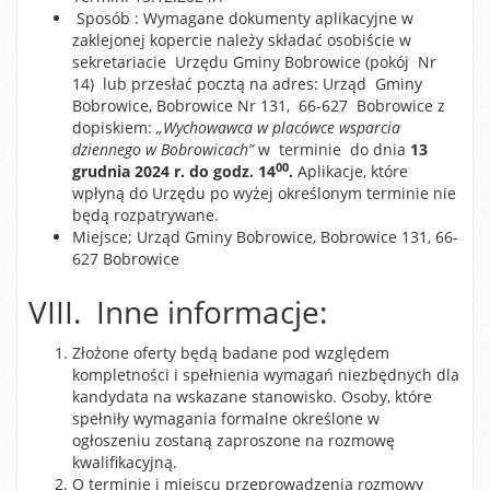
Sposób : Wymagane dokumenty aplikacyjne w
zaklejonej kopercie należy składać osobiście w
sekretariacie Urzędu Gminy Bobrowice (pokój Nr
14) lub przesłać pocztą na adres: Urząd Gminy
Bobrowice, Bobrowice Nr 131, 66-627 Bobrowice z
dopiskiem:
„Wychowawca w placówce wsparcia
dziennego w Bobrowicach”
w terminie do dnia
13
00
grudnia 2024 r. do godz. 14
.
Aplikacje, które
wpłyną do Urzędu po wyżej określonym terminie nie
będą rozpatrywane.
Miejsce; Urząd Gminy Bobrowice, Bobrowice 131, 66-
627 Bobrowice
VIII. Inne informacje:
Złożone oferty będą badane pod względem
kompletności i spełnienia wymagań niezbędnych dla
kandydata na wskazane stanowisko. Osoby, które
spełniły wymagania formalne określone w
ogłoszeniu zostaną zaproszone na rozmowę
kwalifikacyjną.
O terminie i miejscu przeprowadzenia rozmowy