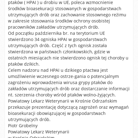
ptaków ( HPAI ) u drobiu w UE, poleca wzmocnienie
środków bioasekuracji stosowanych w gospodarstwach
utrzymujących drób oraz zachowanie stosownego reżimu
w zakresie stosowania środków ochrony osobistej
pracowników zakładów utrzymujących drób.
Od początku października br. na terytorium UE
stwierdzono 34 ogniska HPAI w gospodarstwach
utrzymujących drób. Część z tych ognisk została
stwierdzona w państwach członkowskich, gdzie w
ostatnich miesiącach nie stwierdzono ognisk tej choroby u
ptaków dzikich.
Celem nadzoru nad HPAI u dzikiego ptactwa jest
umożliwienie wczesnego ostrze-gania o potencjalnym
zagrożeniu wprowadzenia wirusa grypy ptaków do
zakładów utrzymujących drób oraz dostarczanie informacji
nt. szerzenia choroby wśród ptaków wolno-żyjących.
Powiatowy Lekarz Weterynarii w Krośnie Odrzańskim
przekazuje prezentację dotyczącą zagrożeń oraz wymagań
bioasekuracji obowiązującej w gospodarstwach
utrzymujących drób.
Piotr Grobelny
Powiatowy Lekarz Weterynarii
w Krośnie Odrzańskim