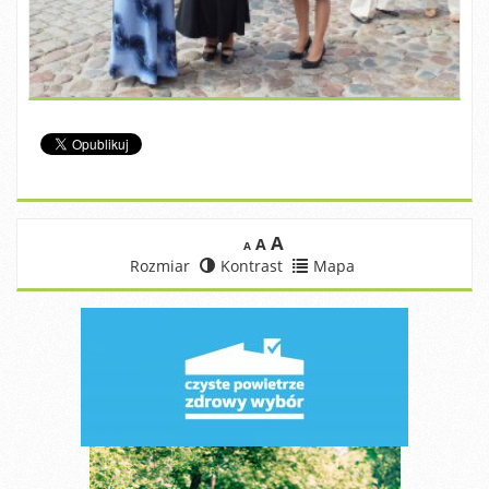
A
A
A
Rozmiar
Kontrast
Mapa