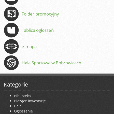
Folder promocyjny
Tablica ogłoszeń
e-mapa
Hala Sportowa w Bobrowicach
Kategorie
Biblioteka
Bieżące inwestycje
Hala
Ogłoszenie