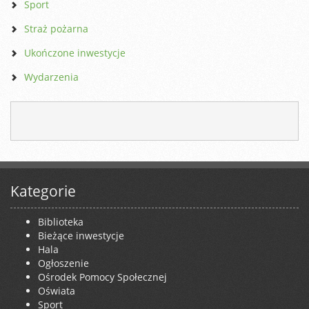
Sport
Straż pożarna
Ukończone inwestycje
Wydarzenia
Kategorie
Biblioteka
Bieżące inwestycje
Hala
Ogłoszenie
Ośrodek Pomocy Społecznej
Oświata
Sport