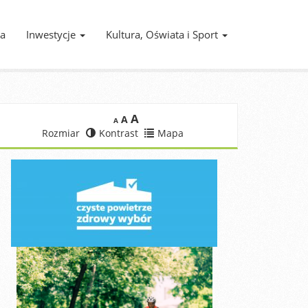
ia
Inwestycje
Kultura, Oświata i Sport
A
A
A
Rozmiar
Kontrast
Mapa