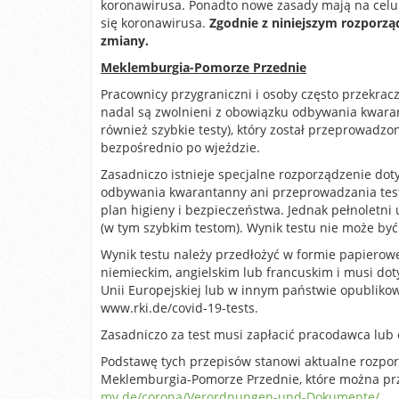
koronawirusa. Ponadto nowe zasady mają na celu 
się koronawirusa.
Zgodnie z niniejszym rozporzą
zmiany.
Meklemburgia-Pomorze Przednie
Pracownicy przygraniczni i osoby często przekra
nadal są zwolnieni z obowiązku odbywania kwaran
również szybkie testy), który został przeprowadzo
bezpośrednio po wjeździe.
Zasadniczo istnieje specjalne rozporządzenie dot
odbywania kwarantanny ani przeprowadzania test
plan higieny i bezpieczeństwa. Jednak pełnoletn
(w tym szybkim testom). Wynik testu nie może być
Wynik testu należy przedłożyć w formie papierowe
niemieckim, angielskim lub francuskim i musi d
Unii Europejskiej lub w innym państwie opublikow
www.rki.de/covid-19-tests.
Zasadniczo za test musi zapłacić pracodawca lub o
Podstawę tych przepisów stanowi aktualne rozpo
Meklemburgia-Pomorze Przednie, które można prz
mv.de/corona/Verordnungen-und-Dokumente/
.