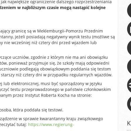
jak największe ograniczenie dalszego rozprzestrzeniania
dzeniem w najbliższym czasie mogą nastąpić kolejne
czający granicę są w Meklemburgii-Pomorzu Przednim
tanny, jeżeli posiadają negatywny wynik testu (możliwe są
ny nie wcześniej niż cztery dni przed wjazdem lub
yczące uczniów, zgodnie z którym nie ma ani obowiązku
ów, ponieważ przyjmuje się, że szkoły mają odpowiedni
i uczniowie podlegają obowiązkowym poddania się testom
 starszy niż cztery dni w przypadku regularnych wjazdów.
j lub elektronicznej, musi być sporządzony w języku
otyczyć testu przeprowadzonego w państwie członkowskim
anym przez Instytut Roberta Kocha na stronie:
soba, która poddała się testowi.
rządzenie w sprawie kwarantanny kraju związkowego
K
eczytać tutaj:
https://www.regierung-