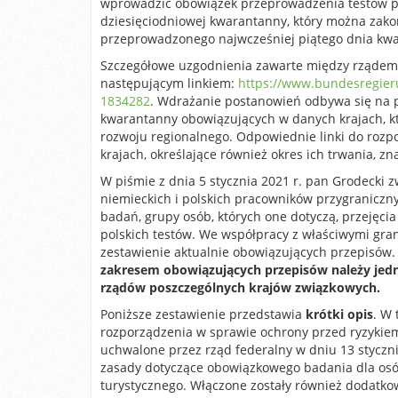
wprowadzić obowiązek przeprowadzenia testów pr
dziesięciodniowej kwarantanny, który można zakoń
przeprowadzonego najwcześniej piątego dnia kwa
Szczegółowe uzgodnienia zawarte między rządem
następującym linkiem:
https://www.bundesregier
1834282
. Wdrażanie postanowień odbywa się na 
kwarantanny obowiązujących w danych krajach, k
rozwoju regionalnego. Odpowiednie linki do roz
krajach, określające również okres ich trwania, zna
W piśmie z dnia 5 stycznia 2021 r. pan Grodecki z
niemieckich i polskich pracowników przygranicz
badań, grupy osób, których one dotyczą, przejęci
polskich testów. We współpracy z właściwymi gr
zestawienie aktualnie obowiązujących przepisów
zakresem obowiązujących przepisów należy jedn
rządów poszczególnych krajów związkowych.
Poniższe zestawienie przedstawia
krótki opis
. W
rozporządzenia w sprawie ochrony przed ryzykiem
uchwalone przez rząd federalny w dniu 13 styczn
zasady dotyczące obowiązkowego badania dla osób
turystycznego. Włączone zostały również dodatk