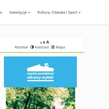
ia
Inwestycje
Kultura, Oświata i Sport
A
A
A
Rozmiar
Kontrast
Mapa