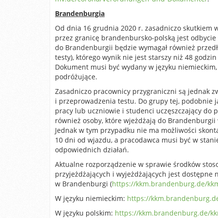
Brandenburgia
Od dnia 16 grudnia 2020 r. zasadniczo skutkiem 
przez granicę brandenbursko-polską jest odbycie 
do Brandenburgii będzie wymagał również przedło
testy), którego wynik nie jest starszy niż 48 godz
Dokument musi być wydany w języku niemieckim, 
podróżujące.
Zasadniczo pracownicy przygraniczni są jednak 
i przeprowadzenia testu. Do grupy tej, podobnie j
pracy lub uczniowie i studenci uczęszczający do
również osoby, które wjeżdżają do Brandenburgii w
Jednak w tym przypadku nie ma możliwości skont
10 dni od wjazdu, a pracodawca musi być w stan
odpowiednich działań.
Aktualne rozporządzenie w sprawie środków sto
przyjeżdżających i wyjeżdżających jest dostępne
w Brandenburgi (
https://kkm.brandenburg.de/kk
W języku niemieckim:
https://kkm.brandenburg.d
W języku polskim:
https://kkm.brandenburg.de/kkm