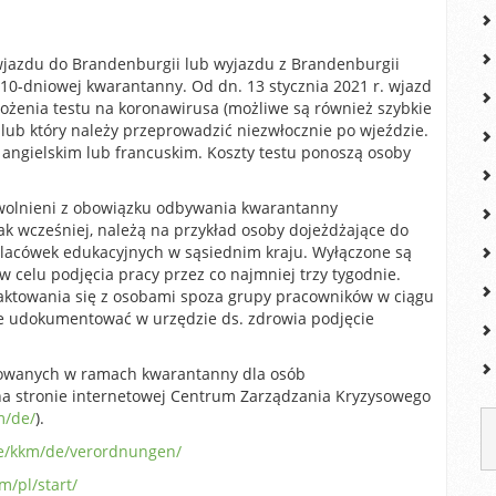
wjazdu do Brandenburgii lub wyjazdu z Brandenburgii
10-dniowej kwarantanny. Od dn. 13 stycznia 2021 r. wjazd
żenia testu na koronawirusa (możliwe są również szybkie
in lub który należy przeprowadzić niezwłocznie po wjeździe.
angielskim lub francuskim. Koszty testu ponoszą osoby
zwolnieni z obowiązku odbywania kwarantanny
ak wcześniej, należą na przykład osoby dojeżdżające do
 placówek edukacyjnych w sąsiednim kraju. Wyłączone są
 celu podjęcia pracy przez co najmniej trzy tygodnie.
aktowania się z osobami spoza grupy pracowników w ciągu
ie udokumentować w urzędzie ds. zdrowia podjęcie
sowanych w ramach kwarantanny dla osób
 na stronie internetowej Centrum Zarządzania Kryzysowego
m/de/
).
e/kkm/de/verordnungen/
/pl/start/