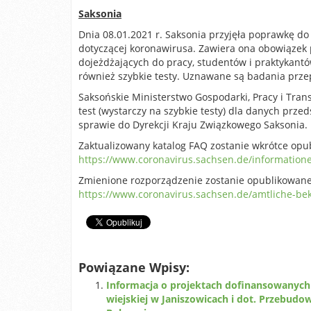
Saksonia
Dnia 08.01.2021 r. Saksonia przyjęła poprawkę d
dotyczącej koronawirusa. Zawiera ona obowiązek 
dojeżdżających do pracy, studentów i praktykantó
również szybkie testy. Uznawane są badania przep
Saksońskie Ministerstwo Gospodarki, Pracy i Tran
test (wystarczy na szybkie testy) dla danych prze
sprawie do Dyrekcji Kraju Związkowego Saksonia.
Zaktualizowany katalog FAQ zostanie wkrótce opub
https://www.coronavirus.sachsen.de/information
Zmienione rozporządzenie zostanie opublikowane d
https://www.coronavirus.sachsen.de/amtliche-
Powiązane Wpisy:
Informacja o projektach dofinansowanych
wiejskiej w Janiszowicach i dot. Przebudow