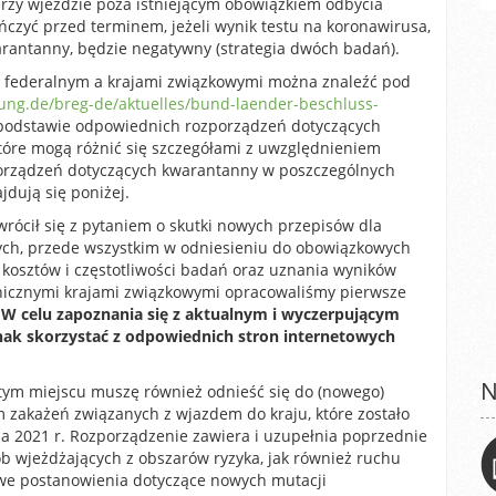
zy wjeździe poza istniejącym obowiązkiem odbycia
czyć przed terminem, jeżeli wynik testu na koronawirusa,
rantanny, będzie negatywny (strategia dwóch badań).
 federalnym a krajami związkowymi można znaleźć pod
ung.de/breg-de/aktuelles/bund-laender-beschluss-
podstawie odpowiednich rozporządzeń dotyczących
tóre mogą różnić się szczegółami z uwzględnieniem
porządzeń dotyczących kwarantanny w poszczególnych
jdują się poniżej.
wrócił się z pytaniem o skutki nowych przepisów dla
nych, przede wszystkim w odniesieniu do obowiązkowych
a kosztów i częstotliwości badań oraz uznania wyników
anicznymi krajami związkowymi opracowaliśmy pierwsze
.
W celu zapoznania się z aktualnym i wyczerpującym
ak skorzystać z odpowiednich stron internetowych
N
 tym miejscu muszę również odnieść się do (nowego)
 zakażeń związanych z wjazdem do kraju, które zostało
ia 2021 r. Rozporządzenie zawiera i uzupełnia poprzednie
 wjeżdżających z obszarów ryzyka, jak również ruchu
owe postanowienia dotyczące nowych mutacji