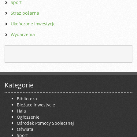
Sport
Straż pożarna
Ukończone inwestycje
Wydarzenia
Kategorie
Biblioteka
Bieżące inwestycje
Hala
Ogłoszenie
Ośrodek Pomocy Społecznej
Oświata
Sport