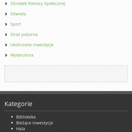
Ośrodek Pomocy Społecznej
Oświata
Sport
Straż pożarna
Ukończone inwestycje
Wydarzenia
Kategorie
Biblioteka
Bieżące inwestycje
Hala