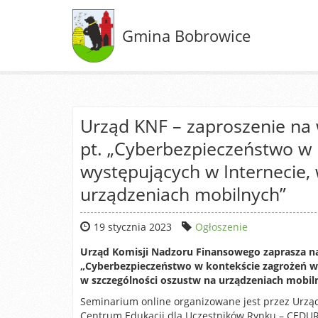
Gmina Bobrowice
Urząd KNF – zaproszenie na
pt. „Cyberbezpieczeństwo w 
występujących w Internecie,
urządzeniach mobilnych”
19 stycznia 2023
Ogłoszenie
Urząd Komisji Nadzoru Finansowego zaprasza n
„Cyberbezpieczeństwo w kontekście zagrożeń wy
w szczególności oszustw na urządzeniach mobiln
Seminarium online organizowane jest przez Urzą
Centrum Edukacji dla Uczestników Rynku – CEDUR