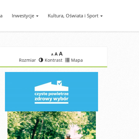
ia
Inwestycje
Kultura, Oświata i Sport
A
A
A
Rozmiar
Kontrast
Mapa