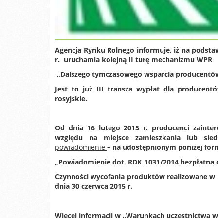
Agencja Rynku Rolnego informuje, iż na podstaw
r. uruchamia kolejną II turę mechanizmu WPR
„Dalszego tymczasowego wsparcia producentów
Jest to już III transza wypłat dla produc
rosyjskie.
Od
dnia 16 lutego 2015 r.
producenci zainte
względu na miejsce zamieszkania lub sied
powiadomienie
– na udostępnionym poniżej form
„Powiadomienie dot. RDK_1031/2014 bezpłatna dy
Czynności wycofania produktów realizowane w
dnia 30 czerwca 2015 r.
Więcej informacji w „Warunkach uczestnictwa 