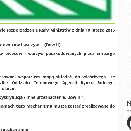
ie rozporządzenia Rady Ministrów z dnia 10 lutego 2015
 owoców i warzyw – (Dow II)”.
entów owoców i warzyw poszkodowanych przez embargo
resowani wsparciem mogą składać, do właściwego ze
zibę Oddziału Terenowego Agencji Rynku Rolnego,
ularzu :
strybucja / inne przeznaczenie, Dow II ”.
N
 ramach tego mechanizmu muszą zostać zrealizowane do
w mechanizmie