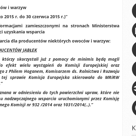
ców i warzyw
 2015 r. do 30 czerwca 2015 r.)”
formacjami zamieszczonymi na stronach Ministerstwa
ci uzyskania wsparcia
arcia dla producentów niektórych owoców i warzyw:
DUCENTÓW JABŁEK
, którzy skorzystali już z pomocy
de minimis
będą mogli
To efekt wielu wystąpień do Komisji Europejskiej oraz
go z Philem Hoganem, Komisarzem ds. Rolnictwa i Rozwoju
 tej sprawie Komisja Europejska skierowała do MRiRW
.”
nana w odniesieniu do tych powierzchni upraw, które nie
mu nadzwyczajnego wsparcia uruchomionymi przez Komisję
ego Komisji nr 932 /2014 oraz 1031/2014(..).”
K