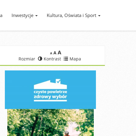
ia
Inwestycje
Kultura, Oświata i Sport
A
A
A
Rozmiar
Kontrast
Mapa