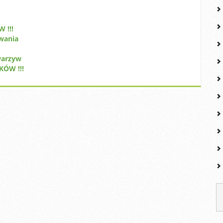
 !!!
wania
warzyw
ÓW !!!