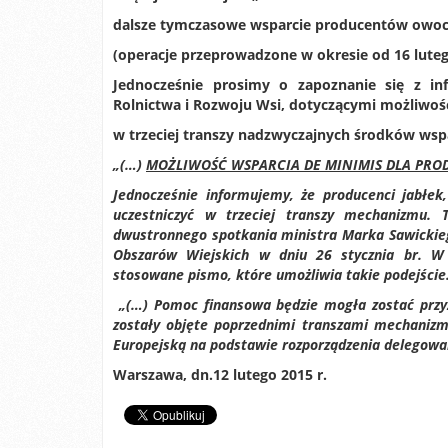
dalsze tymczasowe wsparcie producentów owo
(operacje przeprowadzone w okresie od 16 lutego
Jednocześnie prosimy o zapoznanie się z in
Rolnictwa i Rozwoju Wsi, dotyczącymi możliwoś
w trzeciej transzy nadzwyczajnych środków wsp
„(…)
MOŻLIWOŚĆ WSPARCIA DE MINIMIS DLA PRO
Jednocześnie informujemy, że producenci jabłek
uczestniczyć w trzeciej transzy mechanizmu. 
dwustronnego spotkania ministra Marka Sawickie
Obszarów Wiejskich w dniu 26 stycznia br. W
stosowane pismo, które umożliwia takie podejście
„(…) Pomoc finansowa będzie mogła zostać przyz
zostały objęte poprzednimi transzami mechaniz
Europejską na podstawie rozporządzenia delegowan
Warszawa, dn.12 lutego 2015 r.