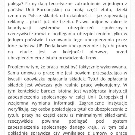
polega? Firmy dają teoretyczne zatrudnienie w jednym z
państw Unii Europejskiej na małą część etatu, dzięki
czemu w Polsce składek od działalności – jak zapewniają
reklamy – płacić już nie trzeba. Prawo unijne w zakresie
koordynacji systemów ubezpieczeń społecznych
rzeczywiście mówi o podleganiu ubezpieczeniom tylko w
jednym państwie i uznawaniu tego ubezpieczenia przez
inne państwa UE. Dodatkowo ubezpieczenie z tytułu pracy
na etacie jest w kolejności pierwsze, przed
ubezpieczeniem z tytułu prowadzenia firmy.
Problem w tym, że praca musi być faktycznie wykonywana.
Sama umowa o pracę nie jest bowiem przesądzająca w
kwestii obowiązku opłacania składek. Tytuł do opłacania
składek jest wówczas gdy realnie pracę wykonujemy. W
tym kontekście bardzo istotna jest współpraca instytucji
zabezpieczenia społecznego w całej Unii Europejskiej i
wzajemna wymiana informacji. Zagraniczne instytucje
weryfikują, czy osoba posiadająca tytuł do ubezpieczenia z
tytułu pracy na części etatu (z minimalnymi składkami),
rzeczywiście powinna podlegać pod system
zabezpieczenia społecznego danego kraju. W tym celu
dokładnie sprawdza czy wynikające z umowy o pracę