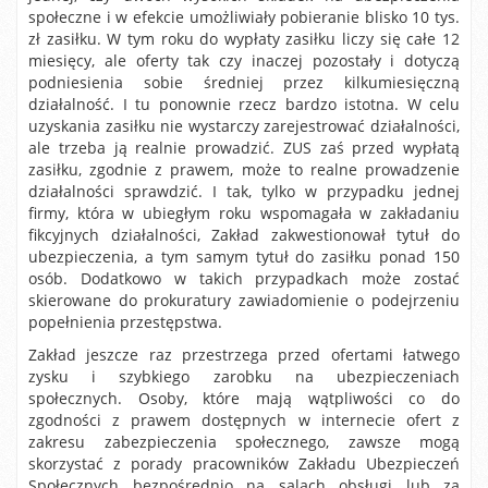
społeczne i w efekcie umożliwiały pobieranie blisko 10 tys.
zł zasiłku. W tym roku do wypłaty zasiłku liczy się całe 12
miesięcy, ale oferty tak czy inaczej pozostały i dotyczą
podniesienia sobie średniej przez kilkumiesięczną
działalność. I tu ponownie rzecz bardzo istotna. W celu
uzyskania zasiłku nie wystarczy zarejestrować działalności,
ale trzeba ją realnie prowadzić. ZUS zaś przed wypłatą
zasiłku, zgodnie z prawem, może to realne prowadzenie
działalności sprawdzić. I tak, tylko w przypadku jednej
firmy, która w ubiegłym roku wspomagała w zakładaniu
fikcyjnych działalności, Zakład zakwestionował tytuł do
ubezpieczenia, a tym samym tytuł do zasiłku ponad 150
osób. Dodatkowo w takich przypadkach może zostać
skierowane do prokuratury zawiadomienie o podejrzeniu
popełnienia przestępstwa.
Zakład jeszcze raz przestrzega przed ofertami łatwego
zysku i szybkiego zarobku na ubezpieczeniach
społecznych. Osoby, które mają wątpliwości co do
zgodności z prawem dostępnych w internecie ofert z
zakresu zabezpieczenia społecznego, zawsze mogą
skorzystać z porady pracowników Zakładu Ubezpieczeń
Społecznych bezpośrednio na salach obsługi lub za