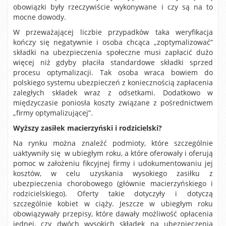
obowiązki były rzeczywiście wykonywane i czy są na to
mocne dowody.
W przeważającej liczbie przypadków taka weryfikacja
kończy się negatywnie i osoba chcąca „zoptymalizować”
składki na ubezpieczenia społeczne musi zapłacić dużo
więcej niż gdyby płaciła standardowe składki sprzed
procesu optymalizacji. Tak osoba wraca bowiem do
polskiego systemu ubezpieczeń z koniecznością zapłacenia
zaległych składek wraz z odsetkami. Dodatkowo w
międzyczasie poniosła koszty związane z pośrednictwem
„firmy optymalizującej”.
Wyższy zasiłek macierzyński i rodzicielski?
Na rynku można znaleźć podmioty, które szczególnie
uaktywniły się w ubiegłym roku, a które oferowały i oferują
pomoc w założeniu fikcyjnej firmy i udokumentowaniu jej
kosztów, w celu uzyskania wysokiego zasiłku z
ubezpieczenia chorobowego (głównie macierzyńskiego i
rodzicielskiego). Oferty takie dotyczyły i dotyczą
szczególnie kobiet w ciąży. Jeszcze w ubiegłym roku
obowiązywały przepisy, które dawały możliwość opłacenia
jednej, czy dwóch wysokich składek na ubezpieczenia