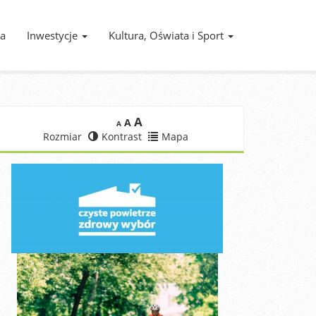
ia
Inwestycje
Kultura, Oświata i Sport
A
A
A
Rozmiar
Kontrast
Mapa