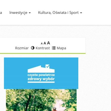
ia
Inwestycje
Kultura, Oświata i Sport
A
A
A
Rozmiar
Kontrast
Mapa