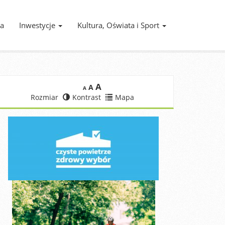
ia
Inwestycje
Kultura, Oświata i Sport
A
A
A
Rozmiar
Kontrast
Mapa