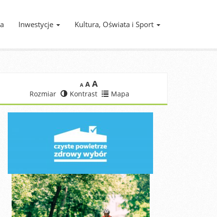
ia
Inwestycje
Kultura, Oświata i Sport
A
A
A
Rozmiar
Kontrast
Mapa