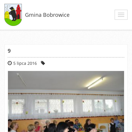
Gmina Bobrowice
Toggl
navig
9
5 lipca 2016