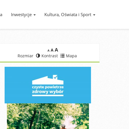
ia
Inwestycje
Kultura, Oświata i Sport
A
A
A
Rozmiar
Kontrast
Mapa