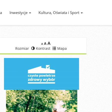
ia
Inwestycje
Kultura, Oświata i Sport
A
A
A
Rozmiar
Kontrast
Mapa