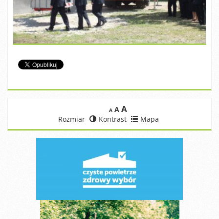
A
A
A
Rozmiar
Kontrast
Mapa