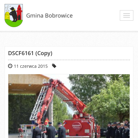
Gmina Bobrowice
Toggl
navig
DSCF6161 (Copy)
11 czerwca 2015