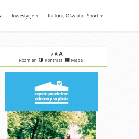
ia
Inwestycje
Kultura, Oświata i Sport
A
A
A
Rozmiar
Kontrast
Mapa