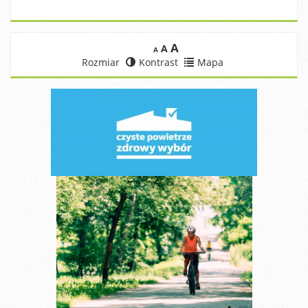
A
A
A
Rozmiar
Kontrast
Mapa