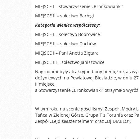
MIEJSCE I – stowarzyszenie „Bronkowianki”
MIEJSCE II – sołectwo Barłogi
Kategoria wieniec współczesny:
MIEJSCE I – sołectwo Bobrowice
MIEJSCE II – sołectwo Dachów
MIEJSCE II– Pani Anetta Ziętara
MIEJSCE III – sołectwo Janiszowice
Nagrodami były atrakcyjne bony pieniężne, a zwy
dożynkowych na Powiatowej Biesiadzie, w dniu 27 
II miejsce,
a Stowarzyszenie „Bronkowianki” otrzymało wyróż
W tym roku na scenie gościliśmy: Zespół „Modry L
Tańca w Zielonej Górze, Grupa T z Torunia oraz Pa
Zespół „Lejdis&Dżentelmen” oraz „Dj DIABLO”.