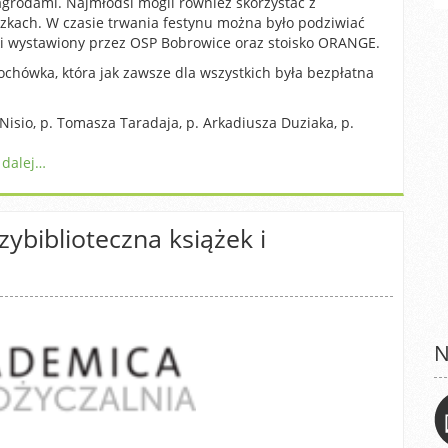
agrodami. Najmłodsi mogli również skorzystać z
zkach. W czasie trwania festynu można było podziwiać
cki wystawiony przez OSP Bobrowice oraz stoisko ORANGE.
chówka, która jak zawsze dla wszystkich była bezpłatna
isio, p. Tomasza Taradaja, p. Arkadiusza Duziaka, p.
 dalej…
ybiblioteczna książek i
N