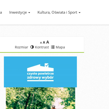
ia
Inwestycje
Kultura, Oświata i Sport
A
A
A
Rozmiar
Kontrast
Mapa