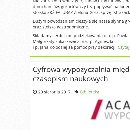
Nie zabrakło również gier, zabaw i konkursów z n
dmuchańców, gokartów czy też popływać na łódec
stoisko ZKŻ FALUBAZ Zielona Góra, sprzęt straża
Dużym powodzeniem cieszyła się nasza słynna gro
oraz stoiska gastronomiczne.
Składamy serdeczne podziękowania dla: p. Pawła N
Małgorzaty Łukaszewicz oraz p. Agnieszki
i p. Jana Kołodziej za pomoc przy dekoracji.
Czytaj
Cyfrowa wypożyczalnia międz
czasopism naukowych
29 sierpnia 2017
Biblioteka