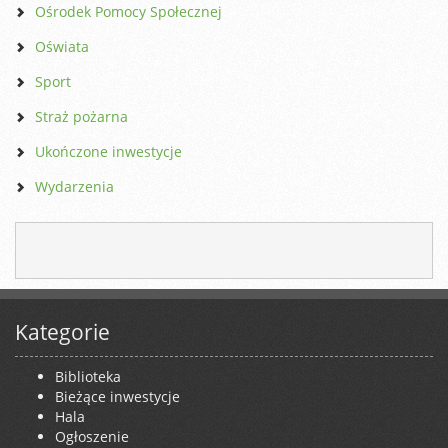
Ośrodek Pomocy Społecznej
Oświata
Sport
Straż pożarna
Ukończone inwestycje
Wydarzenia
Kategorie
Biblioteka
Bieżące inwestycje
Hala
Ogłoszenie