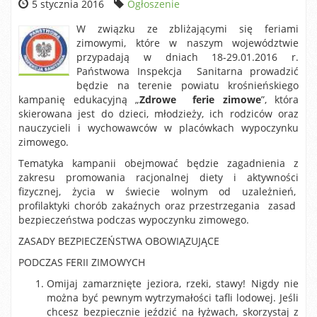
5 stycznia 2016
Ogłoszenie
W związku ze zbliżającymi się feriami
zimowymi, które w naszym województwie
przypadają w dniach 18-29.01.2016 r.
Państwowa Inspekcja Sanitarna prowadzić
będzie na terenie powiatu krośnieńskiego
kampanię edukacyjną „
Zdrowe ferie zimowe
”, która
skierowana jest do dzieci, młodzieży, ich rodziców oraz
nauczycieli i wychowawców w placówkach wypoczynku
zimowego.
Tematyka kampanii obejmować będzie zagadnienia z
zakresu promowania racjonalnej diety i aktywności
fizycznej, życia w świecie wolnym od uzależnień,
profilaktyki chorób zakaźnych oraz przestrzegania zasad
bezpieczeństwa podczas wypoczynku zimowego.
ZASADY BEZPIECZEŃSTWA OBOWIĄZUJĄCE
PODCZAS FERII ZIMOWYCH
Omijaj zamarznięte jeziora, rzeki, stawy! Nigdy nie
można być pewnym wytrzymałości tafli lodowej. Jeśli
chcesz bezpiecznie jeździć na łyżwach, skorzystaj z