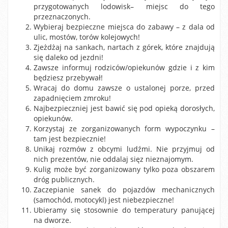
przygotowanych lodowisk– miejsc do tego
przeznaczonych.
Wybieraj bezpieczne miejsca do zabawy – z dala od
ulic, mostów, torów kolejowych!
Zjeżdżaj na sankach, nartach z górek, które znajdują
się daleko od jezdni!
Zawsze informuj rodziców/opiekunów gdzie i z kim
będziesz przebywał!
Wracaj do domu zawsze o ustalonej porze, przed
zapadnięciem zmroku!
Najbezpieczniej jest bawić się pod opieką dorosłych,
opiekunów.
Korzystaj ze zorganizowanych form wypoczynku –
tam jest bezpiecznie!
Unikaj rozmów z obcymi ludźmi. Nie przyjmuj od
nich prezentów, nie oddalaj sięz nieznajomym.
Kulig może być zorganizowany tylko poza obszarem
dróg publicznych.
Zaczepianie sanek do pojazdów mechanicznych
(samochód, motocykl) jest niebezpieczne!
Ubieramy się stosownie do temperatury panującej
na dworze.