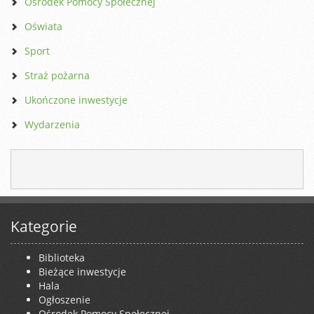
Ośrodek Pomocy Społecznej
Oświata
Sport
Straż pożarna
Ukończone inwestycje
Wydarzenia
Kategorie
Biblioteka
Bieżące inwestycje
Hala
Ogłoszenie
Ośrodek Pomocy Społecznej