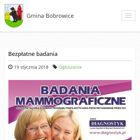
Gmina Bobrowice
Toggl
navig
Bezpłatne badania
19 stycznia 2018
Ogłoszenie