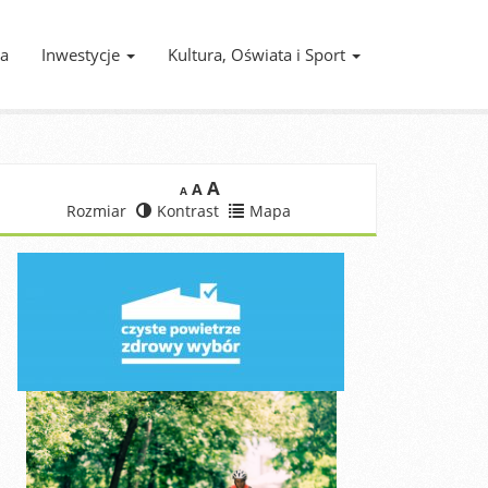
ia
Inwestycje
Kultura, Oświata i Sport
A
A
A
Rozmiar
Kontrast
Mapa