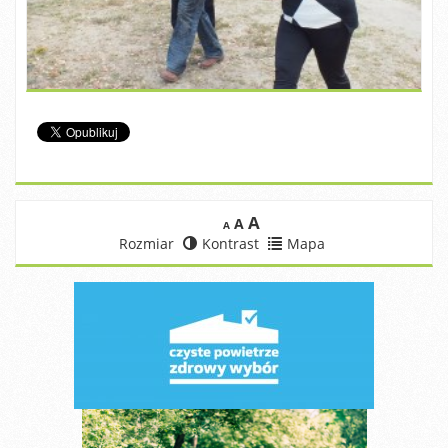
A
A
A
Rozmiar
Kontrast
Mapa