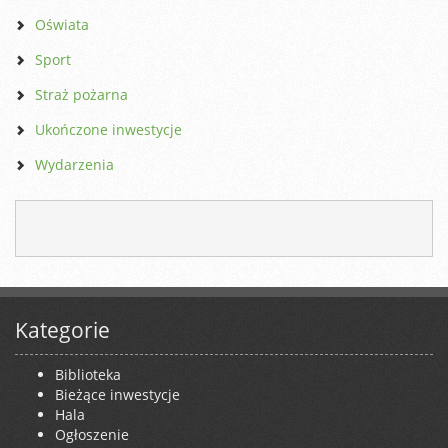
Oświata
Sport
Straż pożarna
Ukończone inwestycje
Wydarzenia
Kategorie
Biblioteka
Bieżące inwestycje
Hala
Ogłoszenie