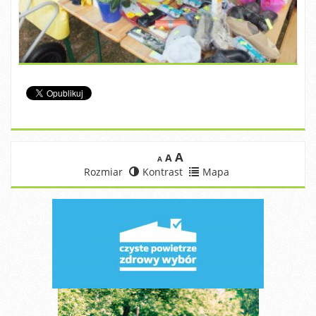
A
A
A
Rozmiar
Kontrast
Mapa