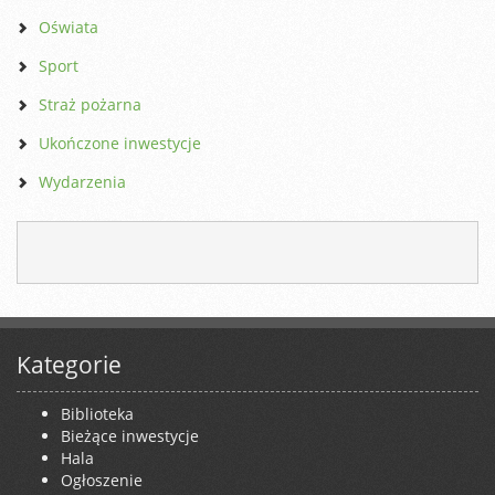
Oświata
Sport
Straż pożarna
Ukończone inwestycje
Wydarzenia
Kategorie
Biblioteka
Bieżące inwestycje
Hala
Ogłoszenie