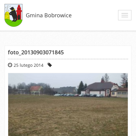
Gmina Bobrowice
Toggl
navig
foto_20130903071845
25 lutego 2014