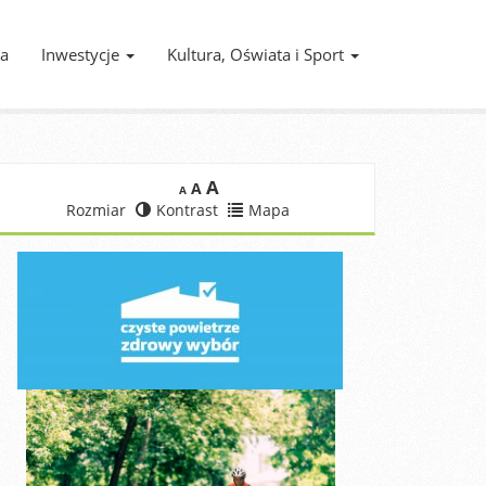
ia
Inwestycje
Kultura, Oświata i Sport
A
A
A
Rozmiar
Kontrast
Mapa