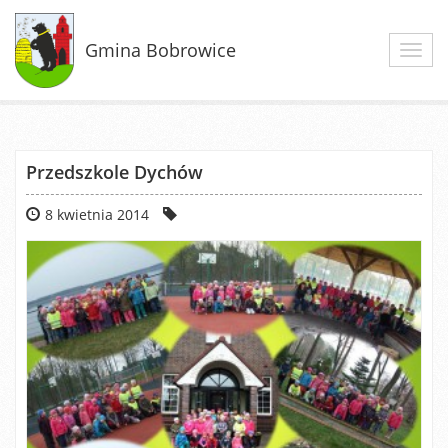
Gmina Bobrowice
Toggl
navig
Przedszkole Dychów
8 kwietnia 2014