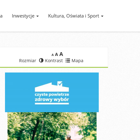
ia
Inwestycje
Kultura, Oświata i Sport
A
A
A
Rozmiar
Kontrast
Mapa